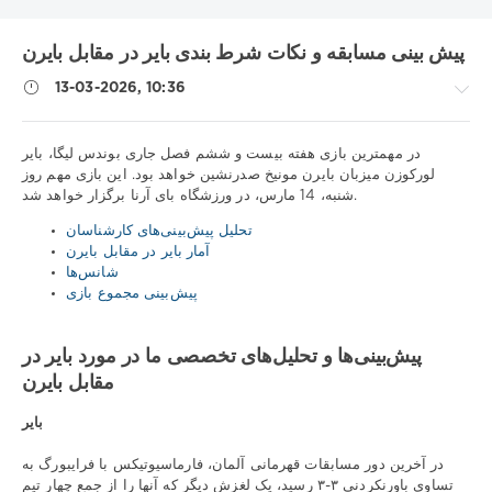
پیش بینی مسابقه و نکات شرط بندی بایر در مقابل بایرن
13-03-2026, 10:36
نکات
در مهمترین بازی هفته بیست و ششم فصل جاری بوندس لیگا، بایر
ورزشی
لورکوزن میزبان بایرن مونیخ صدرنشین خواهد بود. این بازی مهم روز
شنبه، 14 مارس، در ورزشگاه بای آرنا برگزار خواهد شد.
/
پیش
تحلیل پیش‌بینی‌های کارشناسان
بینی
آمار بایر در مقابل بایرن
فوتبال
شانس‌ها
iluha.is2003
پیش‌بینی مجموع بازی
320
0
پیش‌بینی‌ها و تحلیل‌های تخصصی ما در مورد بایر در
مقابل بایرن
بایر
در آخرین دور مسابقات قهرمانی آلمان، فارماسیوتیکس با فرایبورگ به
تساوی باورنکردنی ۳-۳ رسید، یک لغزش دیگر که آنها را از جمع چهار تیم