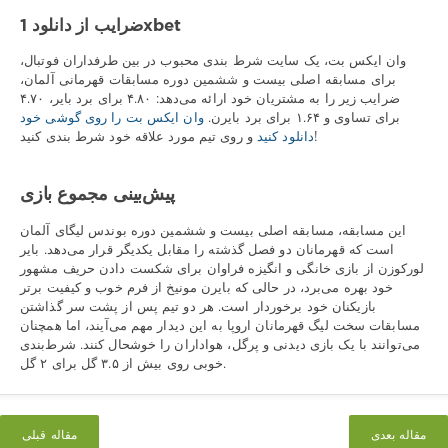
ضرایب از دانلود 1xbet
وان ایکس بت، یک سایت شرط بندی محبوب در بین طرفداران فوتبال،
برای مسابقه اصلی بیست و ششمین دوره مسابقات قهرمانی آلمان،
ضرایب زیر را به مشتریان خود ارائه می‌دهد: ۴.۸۰ برای برد بایر، ۴.۷۰
برای تساوی و ۱.۶۴ برای برد بایرن.
وان ایکس بت را روی گوشی خود
و روی تیم مورد علاقه خود شرط بندی کنید!
دانلود کنید
پیش‌بینی مجموع بازی
این مسابقه، مسابقه اصلی بیست و ششمین دوره بوندس لیگای آلمان
است که قهرمانان دو فصل گذشته را مقابل یکدیگر قرار می‌دهد. بایر
لورکوزن از بازی خانگی و انگیزه فراوان برای شکست دادن حریف مشهور
خود بهره می‌برد، در حالی که بایرن مونیخ از فرم خوب و کیفیت برتر
بازیکنان خود برخوردار است. هر دو تیم پس از پشت سر گذاشتن
مسابقات سخت لیگ قهرمانان اروپا به این دیدار مهم می‌آیند، اما همچنان
می‌توانند با یک بازی دیدنی و پرگل، هواداران را خوشحال کنند. شرط‌بندی
خوبی روی بیش از ۳.۵ گل برای ۲ گل.
مقاله بعدی
مقاله قبلی