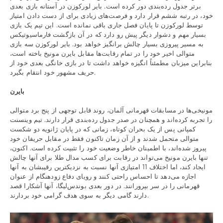
برتر جدول رده‌بندی دور کرده است. بایر لورکوزن در آستانه بازی بعدی
خود، در رتبه ششم قرار دارد و فرصت‌های زیادی برای از دست دادن امتیاز
توسط لورکوزن تا پایان فصل جاری باقی نمانده است. این تیم یک بازی
بسیار مهم و دشوار دیگر پیش رو دارد که در آن بازگشت فارماسیوتیکس
به مسیر پیروزی بسیار چالش برانگیز خواهد بود. بایر لورکوزن سه بازی
متوالی اخیر خود را در تمام رقابت‌ها مقابل بایرن مونیخ باخته است،
بنابراین میزبان مطمئناً انگیزه خواهد داشت تا در بازی خانگی بعدی خود از
حریف مشهور خود انتقام بگیرد.
بایرن
مونیخی‌ها در مسابقات قهرمانی آلمان، روند قابل توجهی از پنج برد متوالی
را تجربه کرده‌اند و همچنان در صدر جدول رده‌بندی قرار دارند. تیم وینسنت
کمپانی پس از یک بحران کوتاه، زمانی که در پایان ژانویه دو شکست
متوالی متحمل شدند و از آن زمان تاکنون فقط در مقابل حریفان خود
پیروز شده‌اند، با اطمینان خاطر وضعیت خود را تثبیت کرده است. اکنون،
تنها بایرن مونیخ می‌تواند در رقابت برای کسب مدال طلا برای آنها چالش
ایجاد کند، اما اختلاف 11 امتیازی آنها نسبت به نزدیکترین رقیبشان به آنها
اجازه می‌دهد تا احساس راحتی کنند و رویای دفاع زودهنگام از عنوان
قهرمانی را در سر بپرورانند. در دور بعدی بوندس‌لیگا، آنها آشکارا قصد
دارند گامی دیگر به سوی هدف گرامی خود بردارند.