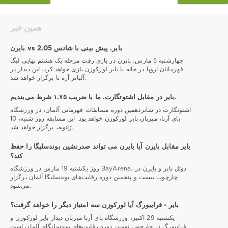
همین خبر
بایرن vs بایر. پیش بینی با شانس 2.05
چهارشنبه 5 مارس، بایرن در بازی رفت مرحله یک هشتم نهایی لیگ
قهرمانان اروپا در خانه با بایر لورکوزن بازی خواهد کرد. این دیدار در
آلیانز آره نا برگزار خواهد شد.
بایر در مقابل اشتوتگارت. ما با ضریب ۱.۷۵ شرط می‌بندیم.
اشتوتگارت در شانزدهمین دوره مسابقات قهرمانی آلمان، در ورزشگاه
بای آرنا، میزبان بایر لورکوزن خواهد بود. این مسابقه روز شنبه، 10
ژانویه، برگزار خواهد شد.
بایر مقابل بایرن آیا بایرن می تواند صدرنشین بوندسلیگا را حفظ
کند؟
روز یکشنبه 19 مارس در ورزشگاه BayArena، دوئل بایر و بایرن در
چارچوب بیست و پنجمین دوره رقابت‌های بوندسلیگا آلمان برگزار
می‌شود.
بایر - فرایبورگ آیا لورکوزن سه امتیاز دیگر را خواهد گرفت؟
یکشنبه 29 اکتبر، ورزشگاه بای آرنا میزبان دیدار بایر لورکوزن و
فرایبورگ در چارچوب نهمین دوره رقابت‌های بوندسلیگای آلمان است.