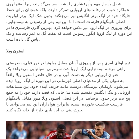
فصل بسیار مهم و پرفشاری را پشت سر می‌گذارند، زیرا نه‌تنها روی
عملکرد خوب در رقابت‌های اروپایی تمرکز دارند، بلکه همچنان برای حفظ
جایگاه خود در لیگ برتر انگلیس نیز می‌جنگند. بدون شک لیگ برتر اولویت
اصلی ناتینگهام فارست است، اما این تیم پس از رسیدن به نیمه‌نهایی،
برای پیروزی در لیگ اروپا نیز تلاش خواهد کرد. بهترین گلزن فارستری‌ها در
این دوره از لیگ اروپا ایگور ژسوس است که هفت گل به ثمر رسانده و یک
پاس گل داده است.
استون ویلا
تیم اونای امری پس از پیروزی آسان مقابل بولونیا در دور قبلی، به‌درستی
راهی مرحله نیمه‌نهایی لیگ اروپا شد. سرمربی اسپانیایی می‌خواهد یک
عنوان اروپایی دیگر به دست آورد و در حال حاضر استون ویلا واقعاً
به‌عنوان یکی از مدعیان اصلی قهرمانی در این دوره از لیگ اروپا دیده
می‌شود. بازیکنان بیرمنگام، درست مانند حریف آینده خود، بین مسابقات
اروپایی و لیگ انگلیس تقسیم شده‌اند؛ جایی که قصد دارند خود را به جمع
پنج تیم برتر جدول برسانند. در این فصل، استون ویلا هنوز مقابل ناتینگهام
فارست شکست نخورده است، بنابراین هواداران این تیم می‌توانند با
خوش‌بینی به این بازی خارج از خانه نگاه کنند.