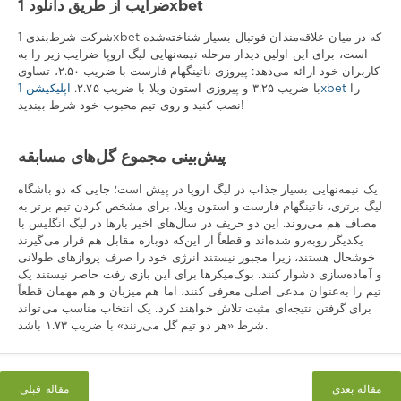
ضرایب از طریق دانلود 1xbet
شرکت شرط‌بندی 1xbet که در میان علاقه‌مندان فوتبال بسیار شناخته‌شده
است، برای این اولین دیدار مرحله نیمه‌نهایی لیگ اروپا ضرایب زیر را به
کاربران خود ارائه می‌دهد: پیروزی ناتینگهام فارست با ضریب ۲.۵۰، تساوی
را
اپلیکیشن 1xbet
با ضریب ۳.۲۵ و پیروزی استون ویلا با ضریب ۲.۷۵.
نصب کنید و روی تیم محبوب خود شرط ببندید!
پیش‌بینی مجموع گل‌های مسابقه
یک نیمه‌نهایی بسیار جذاب در لیگ اروپا در پیش است؛ جایی که دو باشگاه
لیگ برتری، ناتینگهام فارست و استون ویلا، برای مشخص کردن تیم برتر به
مصاف هم می‌روند. این دو حریف در سال‌های اخیر بارها در لیگ انگلیس با
یکدیگر روبه‌رو شده‌اند و قطعاً از این‌که دوباره مقابل هم قرار می‌گیرند
خوشحال هستند، زیرا مجبور نیستند انرژی خود را صرف پروازهای طولانی
و آماده‌سازی دشوار کنند. بوک‌میکرها برای این بازی رفت حاضر نیستند یک
تیم را به‌عنوان مدعی اصلی معرفی کنند، اما هم میزبان و هم مهمان قطعاً
برای گرفتن نتیجه‌ای مثبت تلاش خواهند کرد. یک انتخاب مناسب می‌تواند
شرط «هر دو تیم گل می‌زنند» با ضریب ۱.۷۳ باشد.
مقاله بعدی
مقاله قبلی