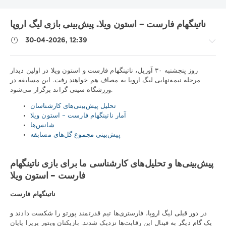
ناتینگهام فارست – استون ویلا. پیش‌بینی بازی لیگ اروپا
30-04-2026, 12:39
نکات
روز پنجشنبه ۳۰ آوریل، ناتینگهام فارست و استون ویلا در اولین دیدار
ورزشی
مرحله نیمه‌نهایی لیگ اروپا به مصاف هم خواهند رفت. این مسابقه در
ورزشگاه سیتی گراند برگزار می‌شود.
/
پیش
تحلیل پیش‌بینی‌های کارشناسان
بینی
آمار ناتینگهام فارست – استون ویلا
فوتبال
شانس‌ها
iluha.is2003
پیش‌بینی مجموع گل‌های مسابقه
105
0
پیش‌بینی‌ها و تحلیل‌های کارشناسی ما برای بازی ناتینگهام
فارست – استون ویلا
ناتینگهام فارست
در دور قبلی لیگ اروپا، فارستری‌ها تیم قدرتمند پورتو را شکست دادند و
یک گام دیگر به فینال این رقابت‌ها نزدیک شدند. بازیکنان ویتور پریرا پایان