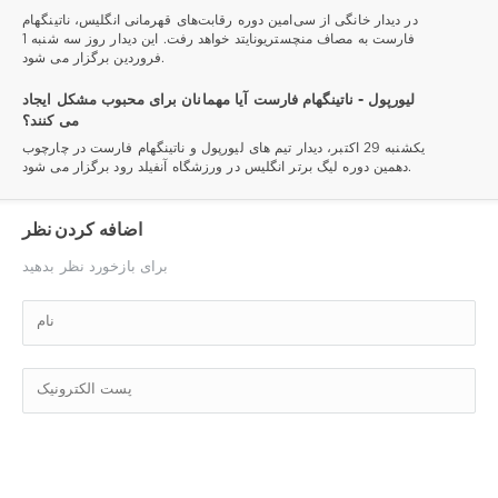
در دیدار خانگی از سی‌امین دوره رقابت‌های قهرمانی انگلیس، ناتینگهام
فارست به مصاف منچستریونایتد خواهد رفت. این دیدار روز سه شنبه 1
فروردین برگزار می شود.
لیورپول - ناتینگهام فارست آیا مهمانان برای محبوب مشکل ایجاد
می کنند؟
یکشنبه 29 اکتبر، دیدار تیم های لیورپول و ناتینگهام فارست در چارچوب
دهمین دوره لیگ برتر انگلیس در ورزشگاه آنفیلد رود برگزار می شود.
اضافه کردن نظر
برای بازخورد نظر بدهید