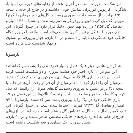
نیز شکست خورده است. در آخرین هفته از رقابت‌های قهرمانی اسپانیا،
شاگردان کارلوس کوربران نمایش خوبی داشتند و در خارج از خانه با نتیجه
۴:۳ برابر رئال سوسیداد به پیروزی رسیدند. گل‌های تیم مهمان را گوئرا
مورنو، که دبل کرد، دورو و رودریگز به ثمر رساندند. والنسیا با ۴۶ امتیاز و
تفاضل گل ۴۳:۵۴ در رده نهم جدول لالیگا قرار دارد. در جدول گلزنان این
تیم، دورو با ۱۰ گل بهترین گلزن «نارنجی‌ها» است. والنسیا در ورزشگاه
خانگی خود عملکردی ناپایدار داشته و در ۱۰ بازی، چهار پیروزی، دو تساوی
و چهار شکست ثبت کرده است.
بارسلونا
شاگردان هانس-دیتر فلیک فصل بسیار قدرتمندی را پشت سر گذاشتند؛
این تیم در ۱۰ بازی اخیر خود هشت پیروزی و دو شکست کسب کرده
است. در آخرین بازی لالیگا، «آبی‌واناری‌ها» رکوردی ثبت کردند که فقط
می‌توان آن را تکرار کرد، اما نمی‌توان از آن فراتر رفت؛ آن‌ها در خانه با
نتیجه ۳:۱ برابر بتیس به پیروزی رسیدند. گل‌های میزبان را رافینیا، که دبل
کرد، و کانسلو به ثمر رساندند. به این ترتیب، کاتالان‌ها در این فصل هر ۱۹
بازی خانگی خود در لیگ را با پیروزی پشت سر گذاشتند. بارسلونا با ۹۴
امتیاز و تفاضل گل ۹۴:۳۳ قهرمان اسپانیا شده است. در جدول گلزنان این
تیم، لامین یامال با ۱۶ گل و ۱۱ پاس گل پیشتاز است. بارسلونا در بازی‌های
خارج از خانه به اندازه بازی‌های خانگی مطمئن ظاهر نشده و در ۱۰ بازی،
شش پیروزی، یک تساوی و سه شکست داشته است.