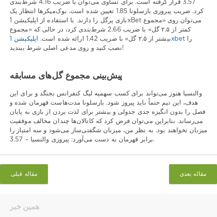
3.57 قرار گرفته است. برای تساوی می‌توان با ضریب 4.16 شرط‌بندی
کرد. ضریب پیروزی بارسلونا 1.85 تعیین شده است. بوک‌میکرها انتظار یک
بازی پرگل را دارند. با استفاده از اپلیکیشن 1xBet می‌توان روی «مجموع
کمتر از ۲.۵ گل» با ضریب 2.66 شرط‌بندی کرد، در حالی که «مجموع
را
اپلیکیشن 1xbet
بیشتر از ۲.۵ گل» با ضریب 1.42 ارائه شده است.
نصب کنید و روی مدعی اصلی شرط ببندید!
پیش‌بینی مجموع گل‌های مسابقه
والنسیا هنوز می‌تواند برای کسب سهمیه لیگ کنفرانس بجنگد و برای این
هدف، این تیم حتماً باید پیروز شود. بارسلونا مدت‌هاست قهرمان شده و
فصل را بدون انگیزه جدی جدولی و بیشتر برای لذت بردن از بازی به پایان
می‌رساند. بنابراین می‌توان فرض کرد که کاتالان‌ها چندان مخالف موفقیت
میزبان نخواهند بود. به نظر من، میزبان شگفتی‌ساز می‌شود و سه امتیاز را
برابر قهرمان به دست می‌آورد: پیروزی والنسیا – 3.57.
مقاله بعدی
مقاله قبلی
همین خبر