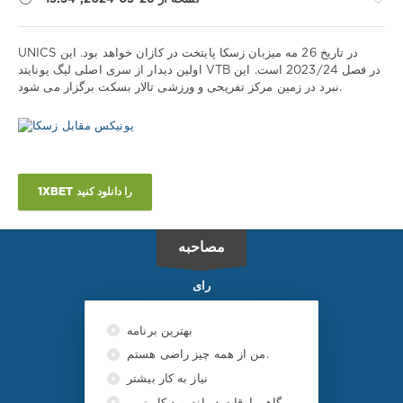
نکات
UNICS در تاریخ 26 مه میزبان زسکا پایتخت در کازان خواهد بود. این
ورزشی
اولین دیدار از سری اصلی لیگ یونایتد VTB در فصل 2023/24 است. این
نبرد در زمین مرکز تفریحی و ورزشی تالار بسکت برگزار می شود.
/
پیش
بینی
بسکتبال
iluha.is2003
1
1XBET را دانلود کنید
326
0
مصاحبه
رای
بهترین برنامه
من از همه چیز راضی هستم.
نیاز به کار بیشتر