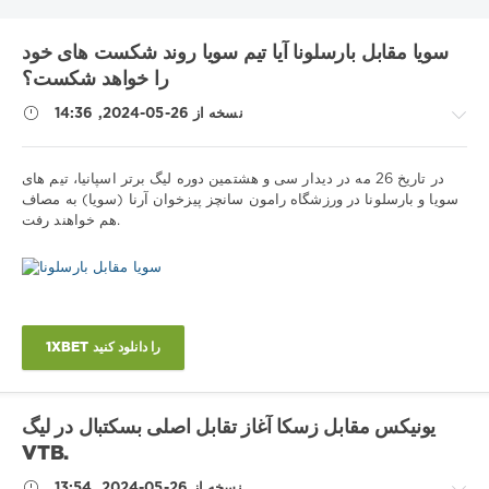
بایرن
بارسلونا
اینتر
آتالانتا
UNICS
RB لایپزیگ
KHL
سویا مقابل بارسلونا آیا تیم سویا روند شکست های خود
رم
رئال مادرید
دینامو مسکو
تاتنهام
بوندسلیگا
بوروسیا دی
را خواهد شکست؟
لیل
لالیگا
لاتزیو
شهر منچستر
سویا
سری آ
زنیت
زسکا
نسخه از 26-05-2024, 14:36
لیگ برتر
لیگ اروپا
لیگ VTB یونایتد
لیگ 1
لیورپول
متالورگ
لیگ ملت های یوفا
لیگ قهرمانان
لیگ برتر روسیه
نکات
در تاریخ 26 مه در دیدار سی و هشتمین دوره لیگ برتر اسپانیا، تیم های
مسابقات قهرمانی بلاروس
مسابقات جهانی هاکی روی یخ
ورزشی
سویا و بارسلونا در ورزشگاه رامون سانچز پیزخوان آرنا (سویا) به مصاف
ویارئال
نیژنی نووگورود
ناپولی
موناکو
منچستر یونایتد
هم خواهند رفت.
/
یوونتوس
یورولیگ
پریمرا
پیش
بینی
Show all tags
فوتبال
iluha.is2003
653
1XBET را دانلود کنید
0
یونیکس مقابل زسکا آغاز تقابل اصلی بسکتبال در لیگ
VTB.
نسخه از 26-05-2024, 13:54