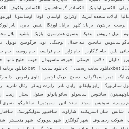
پولی
الکسی اولینیک
الکساندر گوستافسون
الکساندر ولکوف
الک
تالیا
ایالات متحده آمریکا
اوکراین
اولسان
اوفا
اوساسونا
اورنبو
برست
برایتون
برایان کلهر
برایان اورتگا
بتیس
بایرن
بایر لورک
وم
بنیل داریوش
بنفیکا
بنسون هندرسون
بلژیک
بلشینا
بلال مح
یاگو سانتوس
تیانجین
تپه جمال
توچیگی
تونی فرگوسن
توبول
تر
انی ابلین
جام گاگارین
جام ژاپن
جام فرانسه
جام روسیه
جام جه
پرو
دالیان
دالاس
خیمکی
خورخه ماسویدال
خوب
خلیج تامپا
ح
ود سایت رسمی 1xbet 2021
دانلود سایت 1x
دانلود برنامه آینه 1xbet
 ایگه
دمیر اسماگولف
دسیچ
دریک لوئیس
داوی راموس
دانمار
ول سالزبورگ
رایو وایکانو
رایان بادر
رابرت ویتاکر
رئال مادرید
ر
وتهمپتون
سانتوس
ساسولو
سائو پائولو
سئول
سئارا
زنیت
ز
م روسیه
سوئیس
سوئد
سنت اتین
سمپدوریا
سلتاویگو
سری آ،
شانس
شان استریکلند
شارلوت
شاختیور سولیگورسک
شاختار
شوکت رحمانوف
شهر گوانگژو
شهر نیویورک
شهر منچستر
شن
قزاقستان
فیورنتینا
فنلاند
فلومیننس
فلامنگو
فرنکواروس
فرنچو