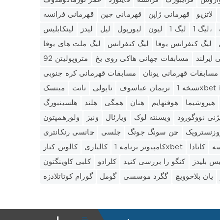
لاتزیو
قهرمانی ژاپن
قهرمانی چین
قهرمانی فرانسه
لیگ 1،
لیگ 1
لیون
لیورپول
لیل
لیدز
لیتکابلیس
لیگ کنفرانس یوفا
لیگ کنفرانس
لیگ ملت های یوفا
ایرلند
مسابقات جهانی هاکی روی یخ
متروپولیتن 92
مسابقات قهرمانی یونان
مسابقات قهرمانی کره جنوبی
نریمان عباسوف
ناپولی
نانت
مینسک
هیروشیما
هوفنهایم
هنان
همگی
هلند
هلسینبورگ
ژنی نووگورود
ویسنته لوک
ویارئال
ونیز
ولورهمپتون
روزنسترویک
چن سونگ جونگ
چلسی
چانسی رنکانتری
سه
کانادا
کامپیوتر برنامه 1xbet
کالیاری
کالوین کتار
س بلیدز
کنگو را بررسی کنید
کلرادو
کلبی کاوینگتون
یان بلاخوویچ
گگرد موسسی
گومل
گورام کوتاتلادزه