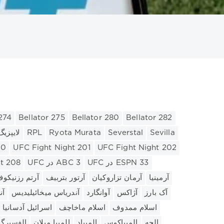
لاتزیو
شهر منچستر
سویا
سری آ
زنیت
زسکا
مسابقات جهانی هاکی روی یخ
متا
 274
Bellator 275
Bellator 280
Bellator 282
Sevilla
Severstal
Ryota Murata
RPL
RB لایپزیگ
00
UFC Fight Night 201
UFC Fight Night 202
UFC در ESPN 33
UFC در ABC 3
t 208
آرمینیا
آرمان تزاروکیان
آرتور بتربیف
آرتم رزنیکو
آک بارز
آژاکس
آوانگارد
آندریاس میخائیلیدیس
آن
اسلام ممدوف
اسلام ماخاچف
اسرائیل آدسانیا
الچه
المپیاکوس
المپیاد
المپیا میلان
الفسبرگ