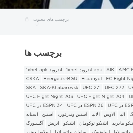
برچسب های محبوب
ن
بارسلونا
اینتر
آتالانتا
UNICS
RB لایپزیگ
KHL
لیگ اروپا
لیگ VTB یونایتد
لیگ 1
لیورپول
لیل
لالیگا
برچسب ها
پولی
موناکو
منچستر یونایتد
مسابقات قهرمانی بلاروس
Show all tags
AMC Fi
AIK
1xbet اندروید apk
1xbet apk اندروید
CSKA
Energetik-BGU
Espanyol
FC Fight Ni
SKA
SKA-Khabarovsk
UFC 271
UFC 272
U
UFC Fight Night 203
UFC Fight Night 204
U
ESPN 3
UFC در ESPN 36
UFC در ESPN 34
گ
آلبا
آلاوس
آلانیا
آستین وندرفورد
آستین
آستانه
تیکو مادرید
اتلتیکو توکومان
اتلتیکو
اتریش
آگسبورگ
راتیسلاوا
اسلوتسک
اسلوان براتیسلاوا
اسلاویا موزیر