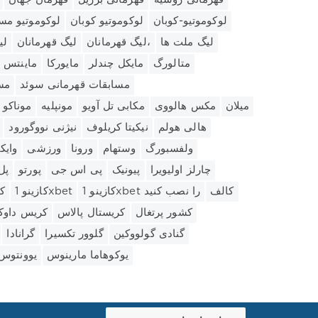
لوکوموتیو-کوبان
لوکوموتیو کوبان
لوکوموتیو مس
لیگ ملت ها
لیگ قهرمانان،
لیگ قهرمانان
لی
متالورگ
مایکل چندلر
مایورکا
ماینتس
مسابقات قهرمانی سوئد
مس
میلان
مکس هالووی
مکابی تل آویو
مونپلیه
موناکو
هالی هولم
نیکیتا کریلوف
نیژنی نووگورود
ولفسبورگ
وستهام
ورونا
ورزشی
وایک
چارلز اولیویرا
پیونیک
پی اس جی
پورتو
پل
کالف
کازینو 1xbet را نصب کنید
کازینو 1xbet
کا
کشور پرتغال
کریستال پالاس
کریس داو
گنادی گولووکین
گلوور تکسیرا
گرانادا
یوکوهاما مارینوس
یوونتوس