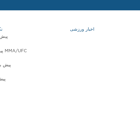
اخبار ورزشی
نک
پیش 
پیش بینی های MMA/UFC
پیش بی
پیش