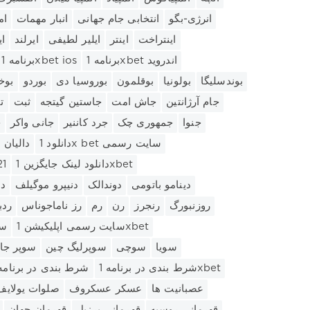
انرژی-بگو
انتخابی جام جهانی
انبار مهمات
ام
اینتراخت
اینتر
ایلیر لطیفی
ایرلند
ای
برنامه 1xbet اندروید
برنامه 1xbet ios
بوندسلیگا
بولونیا
بوقلمون
بوروسیا دی
بوردو
بوخ
جام آرژانتین
جاش امت
جاستین گیتجه
ثبت
ت
جنوا
جمهوری چک
جرد کاننیر
جانی واکر
ج
دانلود 1x bet سایت رسمی
دالیان 
دانلود لینک جایگزین 1xbet
دانل
دینامو باتومی
دوندالک
دنیپرو موگیلف
دن
روزنبورگ
رنجرز
رن
رم
رز ناماجوناس
ردب
سایت رسمی اپلیکیشن 1xbet
سا
سویا
سوچی
سوپرلیگ چین
سوپر جا
شرط بندی در برنامه 1xbet
شرط بندی در برنامه
عصبانیت ها
عسکر عسکروف
صلوات یولایف
قهرمانی روسیه
قهرمانی برزیل
قهرمان جهان