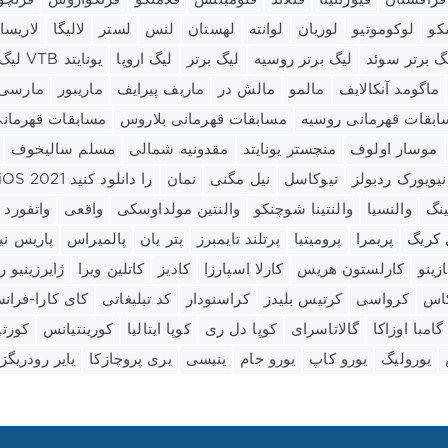
کو
لوکوموتیو
لوریان
لوانته
لهستان
لنس
لستر
لالیگا
لاریسا
گ برتر سوئد
لیگ برتر روسیه
لیگ برتر
لیگ اروپا
لیگ VTB یونایتد
ماگومد آنکالایف
مالمو
مالش در
ماریف پیرایف
ماریبور
مارسی
ابقات قهرمانی روسیه
مسابقات قهرمانی بلاروس
مسابقات قهرمانی 
موسار اولوف
منچستر یونایتد
مقدونیه شمالی
مسلم سالیخوف
نیویورک ردبولز
نیوکاسل
نیل مگنی
نمان
نسخه 1xbet iOS 2021 را دانلود کنید
ینگ
والنسیا
والنتینا شوچنکو
والنتین مولداوسکی
واقعی
واتفورد
 کریگ
پریمرا
پرومیتیا
پرتلند تایمبرز
پتر یان
پالمیراس
پاریس نی
زینو
کارلستون هریس
کارلا اسپارزا
کادیز
کاتلین ویرا
ژایرزینیو 
کاس
کرواسی
کرتیس بلیدز
کراسنودار
کد تبلیغاتی
کای کارا-فران
گامبا اوزاکا
گالاتاسرای
کوپا دل ری
کوپا ایتالیا
کورینتیانس
کورتی
یورولیگ
یورو کاپ
یورو جام
ینیسی
یری پروچازکا
یایر رودریگز