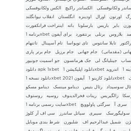
ساندر ولکانوفسکی
الکساندر راکیچ
الکس ولکانوفسکی
رگ
اورتون
اورال
اودینزه
انگلستان
انقلاب نیوانگلند
وزن
بایر
باریس
بارسلونا
باته
اینتراخت فرانکفورت
مد
بلاروس
برنلی
برنتفورد
برنامه 1xbet برای آیفون
اکتور
تایلا سانتوس
تای تویواسا
تام آسپینال
تاتنهام
انی (مقدماتی)
جام جهانی
جام برزیل
جام برتر پاری
ساب
جینلیانگ لی
جک هرمانسون
جو اسمیت جونیور
دانلود اپلیکیشن 1xbet اندروید
دانلود apk 1xbet
ک
دانلود کازینو 1xbet
دانلود نسخه 1xbet آیفون 2021
ئال سوسیداد
رئال بتیس
دینامو مینسک
دینامو مسکو
سکا
زالگیریس
رینات فخرالدینوف
روسیه
روستوف
سری آ
سرگئی پاولوویچ
سایت رسمی برنامه 1xbet
 سولیگورسک
سیبری
سیاتل ساندرز
سی اف آر کلوژ
ژن
شمیل عبدالرحیم اف
شلبورن
شرط بندی موبایل
اروس
فرایبورگ
فرانسه
فاینورد
عمر نورماگومدوف