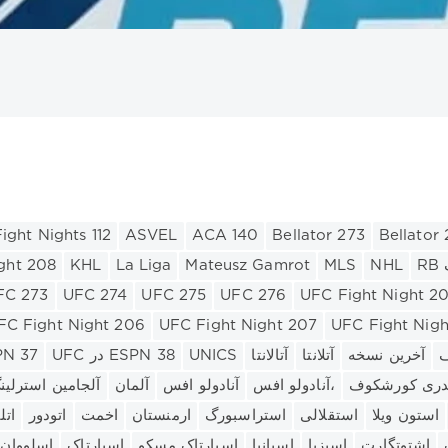
رم
رئال مادرید
دینامو مسکو
تاتنهام
بوندسلیگا
بوروسیا دی
بایر
لورگ
لیگ ملت های یوفا
لیگ قهرمانان
لیگ برتر روسیه
لیگ برتر
یوونتوس
یورولیگ
پریمرا
ویارئال
نیژنی نووگورود
نا
ght Nights 112
ASVEL
AСA 140
Bellator 273
Bellator
ght 208
KHL
La Liga
Mateusz Gamrot
MLS
NHL
FC 273
UFC 274
UFC 275
UFC 276
UFC Fight Night 2
FC Fight Night 206
UFC Fight Night 207
UFC Fight Nigh
ف
آخرین نسخه
آتلانتا
آتالانتا
UNICS
UFC در ESPN 38
UFC در 7
دری کورشکوف
آنادولو افس،
آنادولو افس
آلمان
آلجامین استرلین
استون ویلا
استقلالی
استراسبورگ
ارمنستان
اخمت
اتودور
اتل
اشتوتگارت
اسپزیا
اسپانیا
اسپارتاک مسکو
اسپارتاک
اسلووان ب