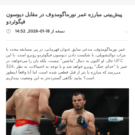
بایرن
بارسلونا
اینتر
آتالانتا
UNICS
RB لایپزیگ
KHL
پیش‌بینی مبارزه عمر نورماگومدوف در مقابل دیوسون
رئال مادرید
دینامو مسکو
تاتنهام
بوندسلیگا
بوروسیا دی
فیگوئردو
لالیگا
لاتزیو
شهر منچستر
سری آ
زنیت
زسکا
نسخه از 18-01-2026, 14:52
لیگ VTB یونایتد
لیگ 1
لیورپول
لیل
لوکوموتیو-کوبان
لیگ ملت ها
لیگ قهرمانان
لیگ برتر روسیه
لیگ برتر
لیگ اروپا
نکات
عمر نورماگومدوف، مدعی سابق عنوان قهرمانی، در پی مسابقه مجدد با
مسابقات قهرمانی بلاروس
متالورگ
لیگ ملت های یوفا
ورزشی
مراب دوالیشویلی، با شکست دادن دیوسون فیگوئردو روبرو است. با این
نیژنی نووگورود
نیوکاسل
ناپولی
موناکو
منچستر یونایتد
/
حال، او اکنون به دنبال "ماشین" نیست، بلکه یان را می‌خواهد. در UFC
یوونتوس
یورولیگ
چلسی
ویارئال
پیش
324، عمر با "خدای جنگ" روبرو خواهد شد و با توجه به احتمالات، به نظر
بینی
می‌رسد که مبارزه با پتر از قبل قطعی شده است. اما آیا واقعاً اینطور
Show all tags
است؟ بیایید نگاهی گسترده‌تر به این وضعیت بیندازیم.
UFC
iluha.is2003
332
0