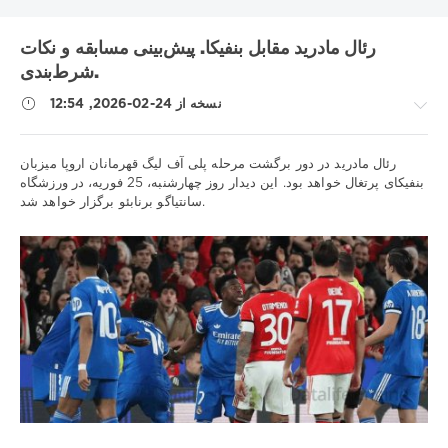
بایرن
بارسلونا
اینتر
آتالانتا
UNICS
RB لایپزیگ
KHL
رئال مادرید مقابل بنفیکا. پیش‌بینی مسابقه و نکات
رئال مادرید
دینامو مسکو
تاتنهام
بوندسلیگا
بوروسیا دی
شرط‌بندی.
لیل
لالیگا
لاتزیو
شهر منچستر
سویا
سری آ
زنیت
زسکا
نسخه از 24-02-2026, 12:54
لیگ برتر
لیگ اروپا
لیگ VTB یونایتد
لیگ 1
لیورپول
متالورگ
لیگ ملت های یوفا
لیگ قهرمانان
لیگ برتر روسیه
نکات
رئال مادرید در دور برگشت مرحله پلی آف لیگ قهرمانان اروپا میزبان
ناپولی
موناکو
منچستر یونایتد
مسابقات قهرمانی بلاروس
ورزشی
بنفیکای پرتغال خواهد بود. این دیدار روز چهارشنبه، 25 فوریه، در ورزشگاه
کشور پرتغال
پریمرا
ویارئال
نیژنی نووگورود
نیوکاسل
سانتیاگو برنابئو برگزار خواهد شد.
/
یوونتوس
یورولیگ
پیش
بینی
Show all tags
فوتبال
iluha.is2003
310
0