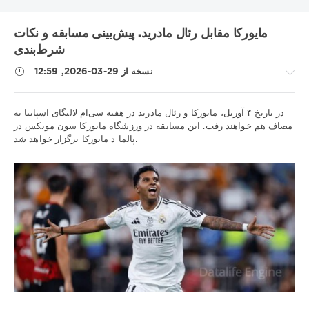
بارسلونا
اینتر
آوانگارد
آتالانتا
UNICS
RB لایپزیگ
KHL
مایورکا مقابل رئال مادرید. پیش‌بینی مسابقه و نکات
دینامو مسکو
تاتنهام
بوندسلیگا
بوروسیا دی
بایرن
شرط‌بندی
شهر منچستر
سوئیس
سری آ
زنیت
زسکا
رئال مادرید
نسخه از 29-03-2026, 12:59
لیگ 1
لیورپول
لوکوموتیو-کوبان
لالیگا
لاتزیو
لیگ برتر روسیه
لیگ برتر
لیگ اروپا
لیگ VTB یونایتد
نکات
در تاریخ ۴ آوریل، مایورکا و رئال مادرید در هفته سی‌ام لالیگای اسپانیا به
متالورگ
لیگ ملت های یوفا
لیگ قهرمانان
ورزشی
مصاف هم خواهند رفت. این مسابقه در ورزشگاه مایورکا سون مویکس در
مسابقات قهرمانی بلاروس
مسابقات جهانی هاکی روی یخ
پالما د مایورکا برگزار خواهد شد.
/
ویارئال
نیژنی نووگورود
ناپولی
موناکو
منچستر یونایتد
پیش
بینی
یوونتوس
یورولیگ
پریمرا
فوتبال
Show all tags
iluha.is2003
89
0