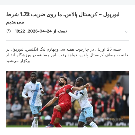
بایرن
بارسلونا
اینتر
آتالانتا
UNICS
RB لایپزیگ
KHL
لیورپول – کریستال پالاس. ما روی ضریب 1.72 شرط
رئال مادرید
دینامو مسکو
تاتنهام
بوندسلیگا
بوروسیا دی
می‌بندیم
لالیگا
لاتزیو
شهر منچستر
سویا
سری آ
زنیت
زسکا
نسخه از 24-04-2026, 18:22
لیگ VTB یونایتد
لیگ 1
لیورپول
لیل
لوکوموتیو-کوبان
لیگ قهرمانان
لیگ برتر روسیه
لیگ برتر
لیگ اروپا
نکات
شنبه 25 آوریل، در چارچوب هفته سی‌وچهارم لیگ انگلیس، لیورپول در
مسابقات جهانی هاکی روی یخ
متالورگ
لیگ ملت های یوفا
ورزشی
خانه به مصاف کریستال پالاس خواهد رفت. این مسابقه در ورزشگاه آنفیلد
ناپولی
موناکو
منچستر یونایتد
مسابقات قهرمانی بلاروس
برگزار می‌شود.
/
یوونتوس
یورولیگ
پریمرا
ویارئال
نیژنی نووگورود
پیش
بینی
Show all tags
فوتبال
iluha.is2003
72
0