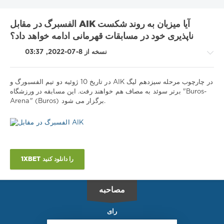
بارسلونا
اینتر
آوانگارد
آتالانتا
UNICS
RB لایپزیگ
KHL
الفسبرگ در مقابل AIK آیا میزبان به روند شکست
دینامو مسکو
تاتنهام
بوندسلیگا
بوروسیا دی
بایرن
ناپذیری خود در مسابقات قهرمانی ادامه خواهد داد؟
شهر منچستر
سوئیس
سری آ
زنیت
زسکا
رئال مادرید
نسخه از 8-07-2022, 03:37
لیگ 1
لیورپول
لوکوموتیو-کوبان
لالیگا
لاتزیو
لیگ برتر روسیه
لیگ برتر
لیگ اروپا
لیگ VTB یونایتد
در تاریخ 10 ژوئیه دو تیم الفسبورگ و AIK در چارچوب مرحله سیزدهم لیگ
متالورگ
لیگ ملت های یوفا
لیگ قهرمانان
برتر سوئد به مصاف هم خواهند رفت. این مسابقه در ورزشگاه "Buros-
مسابقات قهرمانی بلاروس
مسابقات جهانی هاکی روی یخ
Arena" (Buros) برگزار می شود.
نکات
ویارئال
نیژنی نووگورود
ناپولی
موناکو
منچستر یونایتد
ورزشی
یوونتوس
یورولیگ
پریمرا
/
Show all tags
پیش
بینی
فوتبال
1XBET را دانلود کنید
Download
1xbet
مصاحبه
1
108
رای
0