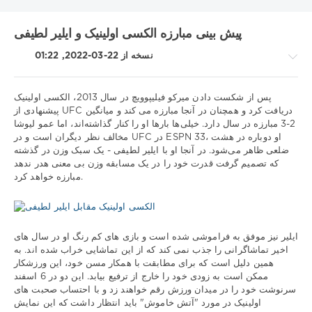
بایرن
بارسلونا
اینتر
آتالانتا
UNICS
RB لایپزیگ
KHL
پیش بینی مبارزه الکسی اولینیک و ایلیر لطیفی
رم
رئال مادرید
دینامو مسکو
تاتنهام
بوندسلیگا
بوروسیا دی
نسخه از 22-03-2022, 01:22
لیل
لالیگا
لاتزیو
شهر منچستر
سویا
سری آ
زنیت
زسکا
لیگ برتر
لیگ اروپا
لیگ VTB یونایتد
لیگ 1
لیورپول
متالورگ
لیگ ملت های یوفا
لیگ قهرمانان
لیگ برتر روسیه
پس از شکست دادن میرکو فیلیپوویچ در سال 2013، الکسی اولینیک
پیشنهادی از UFC دریافت کرد و همچنان در آنجا مبارزه می کند و میانگین
مسابقات قهرمانی بلاروس
مسابقات جهانی هاکی روی یخ
2-3 مبارزه در سال دارد. خیلی‌ها بارها او را کنار گذاشته‌اند، اما عمو لیوشا
نکات
ویارئال
نیژنی نووگورود
ناپولی
موناکو
منچستر یونایتد
مخالف نظر دیگران است و در UFC در ESPN 33، او دوباره در هشت
ورزشی
ضلعی ظاهر می‌شود. در آنجا او با ایلیر لطیفی - یک سبک وزن در گذشته
یوونتوس
یورولیگ
پریمرا
/
که تصمیم گرفت قدرت خود را در یک مسابقه وزن بی معنی هدر ندهد
Show all tags
پیش
مبارزه خواهد کرد.
بینی
UFC
Download
1xbet
ایلیر نیز موفق به فراموشی شده است و بازی های کم رنگ او در سال های
1
اخیر تماشاگرانی را جذب نمی کند که از این تماشایی خراب شده اند. به
585
همین دلیل است که برای مطابقت با همکار مسن خود، این ورزشکار
ممکن است به زودی خود را خارج از ترفیع بیابد. این دو در 6 اسفند
0
سرنوشت خود را در میدان ورزش رقم خواهند زد و با احتساب صحبت های
اولینیک در مورد "آتش خاموش" باید انتظار داشت که این نمایش
الکسی