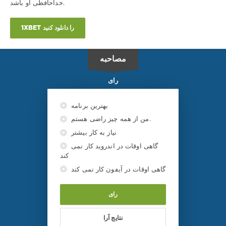
خداحافظی او باشد.
اولینیک
,
ایلیر
,
لطیفی
1XBET را دانلود کنید
UFC
در
ESPN
مصاحبه
33
رای
بهترین برنامه
من از همه چیز راضی هستم.
نیاز به کار بیشتر
گاهی اوقات در اندروید کار نمی
کند
گاهی اوقات در آیفون کار نمی کند
رای
نتایج آرا