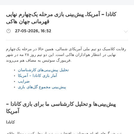
کانادا – آمریکا. پیش‌بینی بازی مرحله یک‌چهارم نهایی
قهرمانی جهان هاکی
27-05-2026, 16:52
نکات
رقابت کلاسیک دو تیم ملی آمریکای شمالی، همین حالا در مرحله یک‌چهارم
ورزشی
نهایی در انتظار هواداران هاکی است. این دو تیم روز ۲۸ مه در شهر
فریبورگ سوئیس به مصاف هم می‌روند.
/
پیش
تحلیل پیش‌بینی‌های کارشناسان
بینی
آمار بازی کانادا – آمریکا
هاکی
ضرایب
iluha.is2003
پیش‌بینی مجموع گل‌های بازی
67
0
پیش‌بینی‌ها و تحلیل کارشناسی ما برای بازی کانادا –
آمریکا
کانادا
تیم «برگ‌های افرا» همچنان پرافتخارترین تیم از نظر کسب مدال طلای