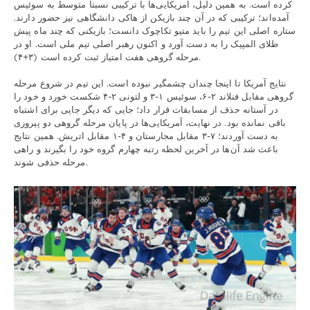
کرده است. به همین دلیل، آمریکایی‌ها با ترکیبی نسبتاً متوسط به سوئیس
آمده‌اند؛ ترکیبی که در آن چند بازیکن از هاکی دانشگاهی نیز حضور دارند.
ستاره اصلی این تیم را باید متیو تکاچوک دانست؛ بازیکنی که چند ماه پیش
طلای المپیک را به دست آورد و اکنون رهبر اصلی تیم ملی است. او در
مرحله گروهی هفت امتیاز ثبت کرده است (۳+۴).
نتایج آمریکا تا اینجا چندان چشمگیر نبوده است. این تیم در شروع مرحله
گروهی مقابل فنلاند ۲-۶، سوئیس ۱-۳ و لتونی ۲-۴ شکست خورد و خود را
در آستانه حذف از مسابقات قرار داد؛ جایی که دیگر جایی برای اشتباه
باقی نمانده بود. در نهایت، آمریکایی‌ها در پایان مرحله گروهی دو پیروزی
به دست آوردند؛ ۷-۳ مقابل مجارستان و ۴-۱ مقابل اتریش. همین نتایج
باعث شد آن‌ها در آخرین لحظه رتبه چهارم گروه خود را بگیرند و راهی
مرحله حذفی شوند.