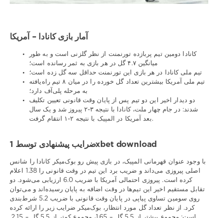
آمار بازی کانادا – آمریکا
کانادا دومین تیم پربازده تورنمنت از نظر گلزنی است و به طور
میانگین ۴.۷ گل در هر بازی به ثمر رسانده است؛
تیم ملی کانادا در هر بازی این تورنمنت حداقل سه گل زده است؛
تیم ملی آمریکا بیشترین تعداد گل خورده را در میان ۸ تیم راه‌یافته
به مرحله پلی‌آف دارد؛
دو دیدار اخیر این دو تیم پس از پایان وقت قانونی تعیین تکلیف
شدند: در جام چهار ملت، کانادا با نتیجه ۳-۲ پیروز شد و یک سال
بعد آمریکا در المپیک با نتیجه ۲-۱ انتقام گرفت.
ضرایب پیشنهادی توسط 1xbet download
با وجود عنوان قهرمانی المپیک، در بازی پیش رو بوک‌میکر کانادا را شانس
اصلی پیروزی می‌داند و ضریب برد این تیم در وقت قانونی را 1.38 اعلام
کرده است. پیروزی احتمالی آمریکا با ضریب 6.0 ارزیابی می‌شود. دو
تقابل مستقیم اخیر این تیم‌ها در وقت اضافه به پایان رسیده‌اند و می‌توان
روی سومین تساوی پیاپی در پایان وقت قانونی با ضریب 5.2 شرط‌بندی
کرد. از نظر تعداد گل مورد انتظار، بوک‌میکر ضرایب زیر را ارائه کرده
است: مجموع بیشتر از 5.5 گل – 1.65، مجموع کمتر از 5.5 گل – 2.15.