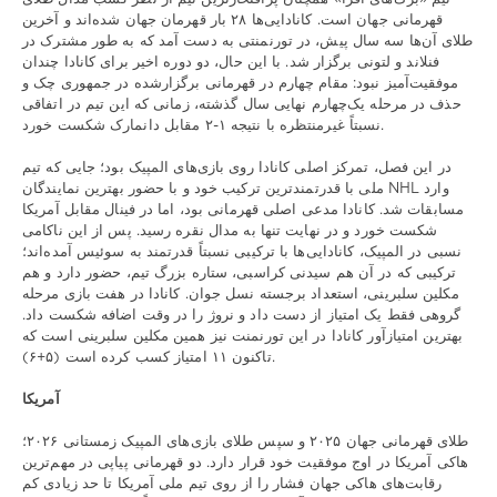
قهرمانی جهان است. کانادایی‌ها ۲۸ بار قهرمان جهان شده‌اند و آخرین
طلای آن‌ها سه سال پیش، در تورنمنتی به دست آمد که به طور مشترک در
فنلاند و لتونی برگزار شد. با این حال، دو دوره اخیر برای کانادا چندان
موفقیت‌آمیز نبود: مقام چهارم در قهرمانی برگزارشده در جمهوری چک و
حذف در مرحله یک‌چهارم نهایی سال گذشته، زمانی که این تیم در اتفاقی
نسبتاً غیرمنتظره با نتیجه ۱-۲ مقابل دانمارک شکست خورد.
در این فصل، تمرکز اصلی کانادا روی بازی‌های المپیک بود؛ جایی که تیم
ملی با قدرتمندترین ترکیب خود و با حضور بهترین نمایندگان NHL وارد
مسابقات شد. کانادا مدعی اصلی قهرمانی بود، اما در فینال مقابل آمریکا
شکست خورد و در نهایت تنها به مدال نقره رسید. پس از این ناکامی
نسبی در المپیک، کانادایی‌ها با ترکیبی نسبتاً قدرتمند به سوئیس آمده‌اند؛
ترکیبی که در آن هم سیدنی کراسبی، ستاره بزرگ تیم، حضور دارد و هم
مکلین سلبرینی، استعداد برجسته نسل جوان. کانادا در هفت بازی مرحله
گروهی فقط یک امتیاز از دست داد و نروژ را در وقت اضافه شکست داد.
بهترین امتیازآور کانادا در این تورنمنت نیز همین مکلین سلبرینی است که
تاکنون ۱۱ امتیاز کسب کرده است (۵+۶).
آمریکا
طلای قهرمانی جهان ۲۰۲۵ و سپس طلای بازی‌های المپیک زمستانی ۲۰۲۶؛
هاکی آمریکا در اوج موفقیت خود قرار دارد. دو قهرمانی پیاپی در مهم‌ترین
رقابت‌های هاکی جهان فشار را از روی تیم ملی آمریکا تا حد زیادی کم