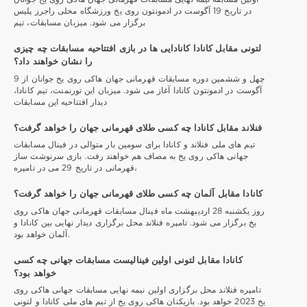
در تاریخ 19 آگوست در ادمونتون روی یخ ورزشگاه محلی راجرز پلیس
برگزار می شود. میزبان مسابقات، تیم
لتونی مقابل کانادا کانادایی ها در بازی افتتاحیه مسابقات چه چیزی
را نشان خواهند داد؟
چهل و ششمین دوره مسابقات قهرمانی جهان هاکی روی یخ جوانان از 9
آگوست در ادمونتون کانادا آغاز می شود. میزبان این تورنمنت، تیم کانادا،
دیدار افتتاحیه این مسابقات
فنلاند مقابل کانادا چه کسی طلای قهرمانی جهان را خواهد گرفت؟
تیم های ملی فنلاند و کانادا برای سومین بار متوالی در فینال مسابقات
جهانی هاکی روی یخ به مصاف هم خواهند رفت. بازی سرنوشت ساز
قهرمانی در تاریخ 29 می در تامپره،
کانادا مقابل آلمان چه کسی طلای قهرمانی جهان را خواهد گرفت؟
روز یکشنبه 28 اردیبهشت ماه فینال مسابقات قهرمانی جهان هاکی روی
یخ برگزار می شود. تامپره فنلاند محل برگزاری دیدار نهایی بین کانادا و
آلمان خواهد بود.
کانادا مقابل لتونی اولین فینالیست مسابقات جهانی چه کسی
خواهد بود؟
تامپره فنلاند محل برگزاری اولین نیمه نهایی مسابقات جهانی هاکی روی
یخ 2023 خواهد بود. بازیکنان هاکی روی یخ از تیم های ملی کانادا و لتونی