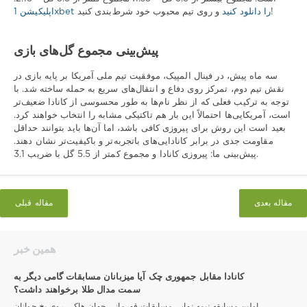
و روی تیم محبوب خود شرط‌بندی کنید!
اپلیکیشن 1xbet را دانلود کنید
پیش‌بینی مجموع گل‌های بازی
سه ماه پیش، در فینال المپیک، موفقیت تیم ملی آمریکا بر پایه بازی در
نقش تیم دوم، تمرکز روی دفاع و انتقال‌های سریع به حمله ساخته شد. با
توجه به ترکیب فعلی که از نظر نام‌ها به طور محسوسی از کانادا ضعیف‌تر
است، آمریکایی‌ها احتمالاً این بار هم تاکتیکی مشابه را انتخاب خواهند کرد.
بعید است این روش برای پیروزی کافی باشد، اما آن‌ها باید بتوانند حداقل
مقاومت جدی در برابر کانادایی‌های باتجربه‌تر و باکیفیت‌تر نشان دهند.
پیش‌بینی ما: پیروزی کانادا و مجموع کمتر از 5.5 گل با ضریب 3.1.
مقاله بعدی
مقاله قبلی
همین خبر
کانادا مقابل جمهوری چک آیا میزبانان مسابقات گامی دیگر به
سمت مدال طلا برخواهند داشت؟
اولین مسابقه نیمه نهایی مسابقات قهرمانی جهان هاکی روی یخ جوانان